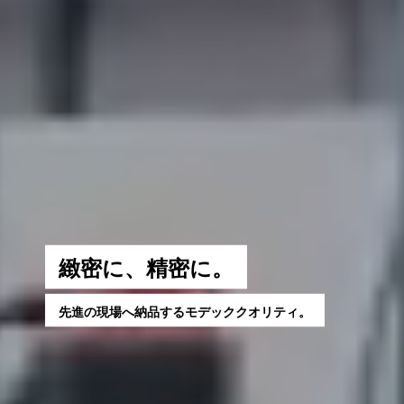
緻
密
に
、
精
密
に
。
先
進
の
現
場
へ
納
品
す
る
モ
デ
ッ
ク
ク
オ
リ
テ
ィ
。